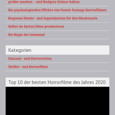
größer machen – und Budgets kleiner halten
Die psychologischen Effekte von Found-Footage Horrorfilmen
Bequeme Kinder- und Jugendjacken für den Kinobesuch
Selber im Garten Filme produzieren
Die Magie der Leinwand
Kategorien
Fantasie- und Horrorserien
Thriller- und Horrorfilme
Top 10 der besten Horrorfilme des Jahres 2020
Video-
Player