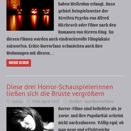
haben Weltruhm erlangt. Dazu
gehört beispielsweise der
Streifen Psycho von Alfred
Hitchcock oder Filme nach den
Romanen von Steven King. Zu
diesen Filmen wurden auch eindrucksvolle Filmplakate
entworfen. Echte Horrorfans schmücken auch ihre
Wohnungen mit diesen…
MEHR LESEN
Diese drei Horror-Schauspielerinnen
ließen sich die Brüste vergrößern
anton
20th April 2021
Thriller- und Horrorfilme
Horror-Filme sind beliebter als je
zuvor, und ihre Popularität scheint
nicht nachzulassen. Völlig egal, ob
man neue und effektreiche