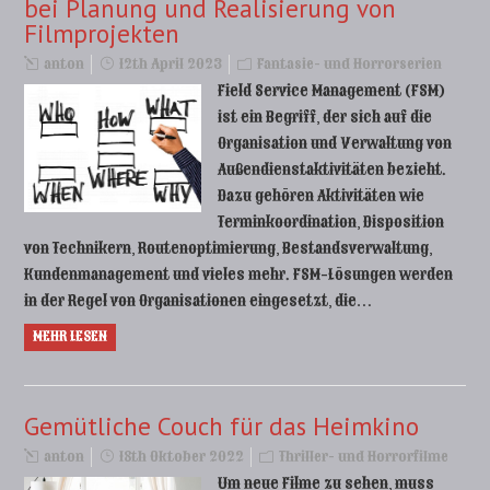
bei Planung und Realisierung von
Filmprojekten
anton
12th April 2023
Fantasie- und Horrorserien
Field Service Management (FSM)
ist ein Begriff, der sich auf die
Organisation und Verwaltung von
Außendienstaktivitäten bezieht.
Dazu gehören Aktivitäten wie
Terminkoordination, Disposition
von Technikern, Routenoptimierung, Bestandsverwaltung,
Kundenmanagement und vieles mehr. FSM-Lösungen werden
in der Regel von Organisationen eingesetzt, die…
MEHR LESEN
Gemütliche Couch für das Heimkino
anton
18th Oktober 2022
Thriller- und Horrorfilme
Um neue Filme zu sehen, muss