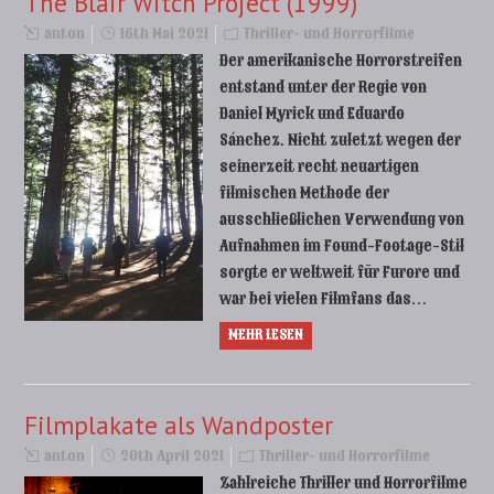
The Blair Witch Project (1999)
anton
16th Mai 2021
Thriller- und Horrorfilme
Der amerikanische Horrorstreifen
entstand unter der Regie von
Daniel Myrick und Eduardo
Sánchez. Nicht zuletzt wegen der
seinerzeit recht neuartigen
filmischen Methode der
ausschließlichen Verwendung von
Aufnahmen im Found-Footage-Stil
sorgte er weltweit für Furore und
war bei vielen Filmfans das…
MEHR LESEN
Filmplakate als Wandposter
anton
20th April 2021
Thriller- und Horrorfilme
Zahlreiche Thriller und Horrorfilme