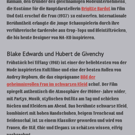
Balmain, den Gründer des gleichnamigen Modeunternehmens,
die Kostüme für die Hauptdarstellerin
Brigitte Bardot
im Film
Und Gott erschuf die Frau (1957) zu entwerfen. Internationale
Berühmtheit erlangte die junge Schauspielerin durch ihre
verführerische Garderobe aus Crop-Tops und Bleistiftröcken,
die bis heute Designer von NA-KD inspirieren.
Blake Edwards und Hubert de Givenchy
Frühstück bei Tiffany (1961) ist einer der beliebtesten von der
Mode inspirierten Kultfilme und eine der besten Rollen von
Audrey Hepburn, die das einprägsame
Bild der
geheimnisvollen Frau im schwarzen Kleid
schuf. Der Film
spiegelt authentisch die Atmosphäre der 1960er-Jahre wider,
mit Partys, Musik, stylischen Outfits am Tag und schicken
Röcken und Kleidern am Abend. Das berühmte schwarze Kleid,
kombiniert mit hohen Handschuhen, beigem Trenchcoat und
Seidenschal, ist zu einem Klassiker geworden und wird von
Frauen, die Stil, Chic und Eleganz zu schätzen wissen, eifrig