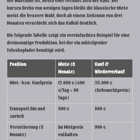
der Maschine ist, desto eher rechnet sich der Kauf. Bei
kurzen Drehs von wenigen Tagen bleibt die klassische Miete
meist die bessere Wahl, doch ab einem Zeitraum von drei
Monaten verschiebt sich das Kalkül deutlich.
Die folgende Tabelle zeigt ein vereinfachtes Beispiel für eine
dreimonatige Produktion, bei der ein mittelgroßer
Teleskoplader benötigt wird:
Position
Miete (3
Kauf &
Monate)
Wiederverkauf
Miet- bzw. Kaufpreis
12.000 € (400
25.000 €
€/Tag × 90
(Gebrauchtpreis)
Tage)
Transport hin und
800 €
800 €
zurück
Versicherung (3
Im Mietpreis
900 €
Monate)
enthalten