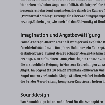
Menschen mit hoher Angstsensibilität, die körperlich
besonders belastend empfinden. Die durch die Kamerafü
„Paranormal Activity“ erzeugt die Überwachungsperspek
erzeugt Unbehagen, wie auch bei den
University of Ken
Imagination und Angstbewältigung
Found-Footage-Horror setzt oft weniger auf explizite G
furchteinflößendsten. Der „leere Rahmen“, ein Konzept,
diskutiert wird, zwingt den Zuschauer, den Bildschir
erzeugt. Man sieht einen Raum, eine Tür, ein Fenster –
die menschliche Neigung, in Mustern Bedrohungen zu su
Angst. Im Gegensatz zu realen Traumata können wir uns 
Angst neu zu verhandeln. Einige Studien, wie bei
Daniel
die bei der Verarbeitung komplexer Emotionen helfen k
Sounddesign
Das Sounddesign ist entscheidend für die Atmosphäre. 