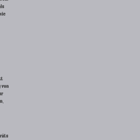
als
wie
zt
g von
ur
n,
räts