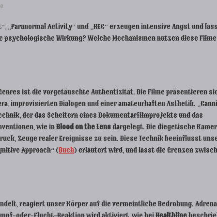
me
“, „Paranormal Activity“ und „REC“ erzeugen intensive Angst und las
iese psychologische Wirkung? Welche Mechanismen nutzen diese Filme
nres ist die vorgetäuschte Authentizität. Die Filme präsentieren si
ra, improvisierten Dialogen und einer amateurhaften Ästhetik. „Cann
 Technik, der das Scheitern eines Dokumentarfilmprojekts und das
nventionen, wie in
Blood on the Lens
dargelegt. Die diegetische Kamer
ndruck, Zeuge realer Ereignisse zu sein. Diese Technik beeinflusst uns
gnitive Approach“ (
Buch
) erläutert wird, und lässt die Grenzen zwisc
ndelt, reagiert unser Körper auf die vermeintliche Bedrohung. Adrena
ampf-oder-Flucht-Reaktion wird aktiviert, wie bei
Healthline
beschrie