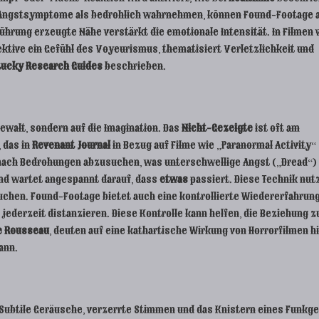
e Angstsymptome als bedrohlich wahrnehmen, können Found-Footage 
hrung erzeugte Nähe verstärkt die emotionale Intensität. In Filmen 
tive ein Gefühl des Voyeurismus, thematisiert Verletzlichkeit und
tucky Research Guides
beschrieben.
ewalt, sondern auf die Imagination. Das
Nicht-Gezeigte
ist oft am
 das in
Revenant Journal
in Bezug auf Filme wie „Paranormal Activity“
m nach Bedrohungen abzusuchen, was unterschwellige Angst („Dread“)
 und wartet angespannt darauf, dass
etwas
passiert. Diese Technik nut
chen. Found-Footage bietet auch eine kontrollierte Wiedererfahrun
jederzeit distanzieren. Diese Kontrolle kann helfen, die Beziehung z
le Rousseau
, deuten auf eine kathartische Wirkung von Horrorfilmen hi
ann.
Subtile Geräusche, verzerrte Stimmen und das Knistern eines Funkge