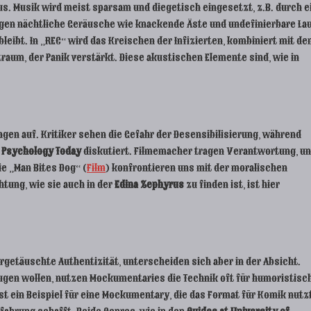
s. Musik wird meist sparsam und diegetisch eingesetzt, z.B. durch e
eugen nächtliche Geräusche wie knackende Äste und undefinierbare La
bleibt. In „REC“ wird das Kreischen der Infizierten, kombiniert mit d
aum, der Panik verstärkt. Diese akustischen Elemente sind, wie in
agen auf. Kritiker sehen die Gefahr der Desensibilisierung, während
i
Psychology Today
diskutiert. Filmemacher tragen Verantwortung, u
ie „Man Bites Dog“ (
Film
) konfrontieren uns mit der moralischen
tung, wie sie auch in der
Edina Zephyrus
zu finden ist, ist hier
getäuschte Authentizität, unterscheiden sich aber in der Absicht.
ugen wollen, nutzen Mockumentaries die Technik oft für humoristisc
t ein Beispiel für eine Mockumentary, die das Format für Komik nutzt