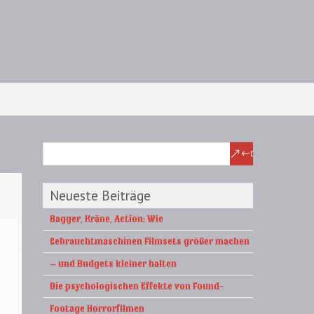
Neueste Beiträge
Bagger, Kräne, Action: Wie
Gebrauchtmaschinen Filmsets größer machen
– und Budgets kleiner halten
Die psychologischen Effekte von Found-
Footage Horrorfilmen