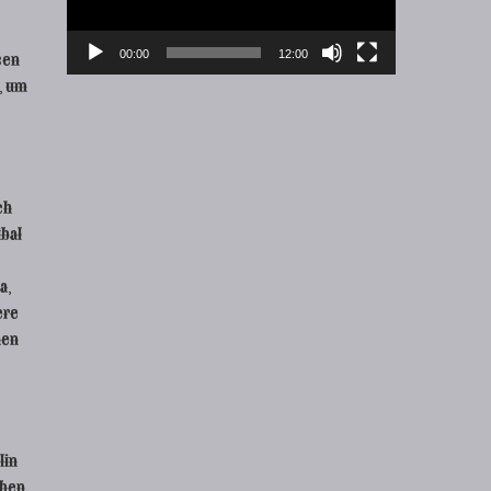
00:00
12:00
sen
, um
ch
ibal
a,
ere
hen
lin
ben.