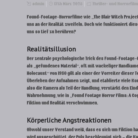
admin
17th März 2025
Thriller- und Horrorfil
Found-Footage-Horrorfilme wie „The Blair Witch Project
uns an der Realität zweifeln. Doch wie funktioniert d
uns so tief zu berühren?
Realitätsillusion
Der zentrale psychologische Trick des Found-Footage-Ge
als „gefundenes Material“, oft mit wackeliger Handkame
Holocaust“ von 1980 gilt als einer der Vorreiter dieser
Überleben der Aufnahmen zeigt, und etablierte viele Ko
also die Kamera als Teil der Handlung, verstärkt den Ei
Wahrnehmung, wie in „Found Footage Horror Films: A Co
Fiktion und Realität verschwimmen.
Körperliche Angstreaktionen
Obwohl unser Verstand weiß, dass es sich um Fiktion ha
wird ausgeschüttet, der Puls beschleunigt sich – die K