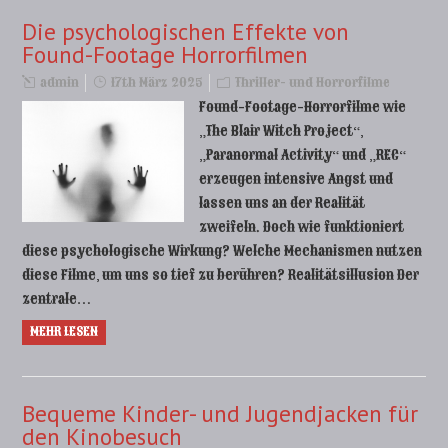
Die psychologischen Effekte von
Found-Footage Horrorfilmen
admin
17th März 2025
Thriller- und Horrorfilme
Found-Footage-Horrorfilme wie
„The Blair Witch Project“,
„Paranormal Activity“ und „REC“
erzeugen intensive Angst und
lassen uns an der Realität
zweifeln. Doch wie funktioniert
diese psychologische Wirkung? Welche Mechanismen nutzen
diese Filme, um uns so tief zu berühren? Realitätsillusion Der
zentrale…
MEHR LESEN
Bequeme Kinder- und Jugendjacken für
den Kinobesuch