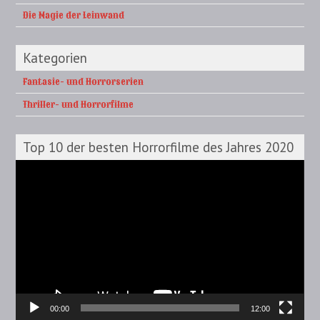
Die Magie der Leinwand
Kategorien
Fantasie- und Horrorserien
Thriller- und Horrorfilme
Top 10 der besten Horrorfilme des Jahres 2020
Video-
Player
00:00
12:00