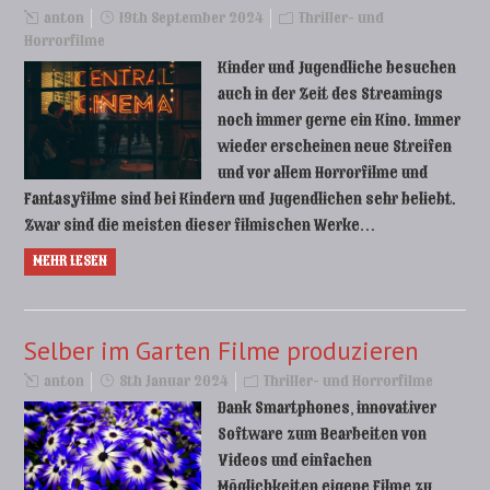
anton
19th September 2024
Thriller- und
Horrorfilme
Kinder und Jugendliche besuchen
auch in der Zeit des Streamings
noch immer gerne ein Kino. Immer
wieder erscheinen neue Streifen
und vor allem Horrorfilme und
Fantasyfilme sind bei Kindern und Jugendlichen sehr beliebt.
Zwar sind die meisten dieser filmischen Werke…
MEHR LESEN
Selber im Garten Filme produzieren
anton
8th Januar 2024
Thriller- und Horrorfilme
Dank Smartphones, innovativer
Software zum Bearbeiten von
Videos und einfachen
Möglichkeiten eigene Filme zu