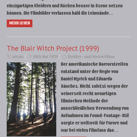
einzigartigen Kleidern und Röcken besser in Szene setzen
können. Die Filmbilder verlassen bald die Leinwände…
MEHR LESEN
The Blair Witch Project (1999)
anton
16th Mai 2021
Thriller- und Horrorfilme
Der amerikanische Horrorstreifen
entstand unter der Regie von
Daniel Myrick und Eduardo
Sánchez. Nicht zuletzt wegen der
seinerzeit recht neuartigen
filmischen Methode der
ausschließlichen Verwendung von
Aufnahmen im Found-Footage-Stil
sorgte er weltweit für Furore und
war bei vielen Filmfans das…